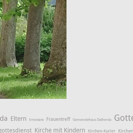
Gott
rda
Eltern
Frauentreff
Gemeindehaus Dalherda
Erntedank
Kirche mit Kindern
gottesdienst
Kirchen
Kirchen-Kurier