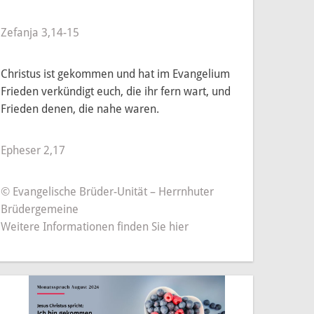
amals und heute
Elternbeirat
Gebäude
Zefanja 3,14-15
 Maßnahmen
Buchung & Belegung
ovierung
Orgelprojekt St. Georg
Christus ist gekommen und hat im Evangelium
Frieden verkündigt euch, die ihr fern wart, und
g der Modellkirche
Pfeifenpatenschaften
Frieden denen, die nahe waren.
Geschichtliches
Epheser 2,17
Die Orgel in Hettenhausen – ein musikalisches Kleinod
© Evangelische Brüder-Unität – Herrnhuter
Brüdergemeine
Weitere Informationen finden Sie hier