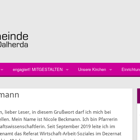
engagiert! MITGESTALTEN
Unsere Kirchen
Einrichtu
Gruppen
Kirche St. Georg Hettenhausen
Herzlich 
Ev. Kinde
kmann
Aktuell besonders gesucht wird …
Kirche Dalherda
Kirche mi
Geschicht
Friedhof
Anpacken und Schaffen
Melanchthonhaus Poppenhausen
Kirchenne
Kirchenge
Geschicht
Martin-Lu
n, lieber Leser, in diesem Grußwort darf ich mich bei
ellen. Mein Name ist Nicole Beckmann. Ich bin Pfarrerin
Backen und Handwerken
Der Fried
Orgel
Gemeinde
ftswissenschaftlerin. Seit September 2019 leite ich im
Gestalten und Verschönern
Von Glock
Glocken
Zeltplatz
enamt das Referat Wirtschaft-Arbeit-Soziales im Dezernat