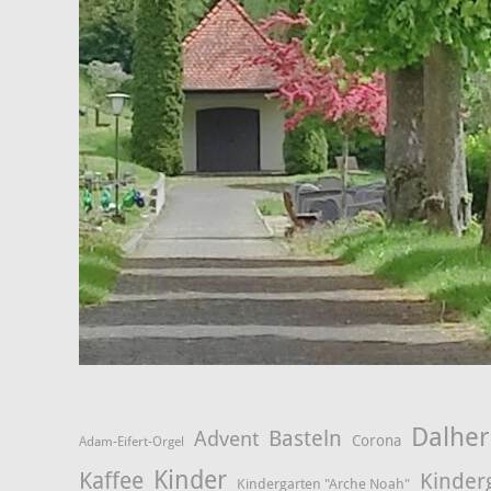
Dalhe
Advent
Basteln
Corona
Adam-Eifert-Orgel
Kinder
Kaffee
Kinder
Kindergarten "Arche Noah"