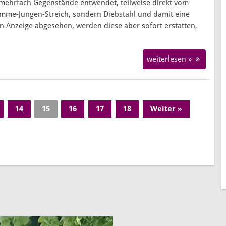
mehrfach Gegenstände entwendet, teilweise direkt vom
 Dumme-Jungen-Streich, sondern Diebstahl und damit eine
hen Anzeige abgesehen, werden diese aber sofort erstatten,
weiterlesen »
14
15
16
17
18
Weiter »
Page
Page
Page
Page
Page
Page