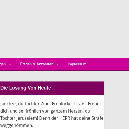
ngen
Fragen & Antworten
Impressum
Willkommen
rgarten „Arche Noah“
Aktuelle Informationen
Taufe
Die Losung Von Heute
t Geschichte
licher Exkurs Dalherda
Anmeldung
Konfirmation
ubau 1878/79
bäude seit 1826
licher Exkurs Poppenhausen
ther-Haus
Ferienzeiten & Schließtage
Trauung
Jauchze, du Tochter Zion! Frohlocke, Israel! Freue
hof
haus Dalherda
dich und sei fröhlich von ganzem Herzen, du
Termine
Bestattung
Tochter Jerusalem! Denn der HERR hat deine Strafe
en und Pfeifen
 am Hauck
Historisches
Zeltplatz & Lage
Kirchenein- und austritt
weggenommen.