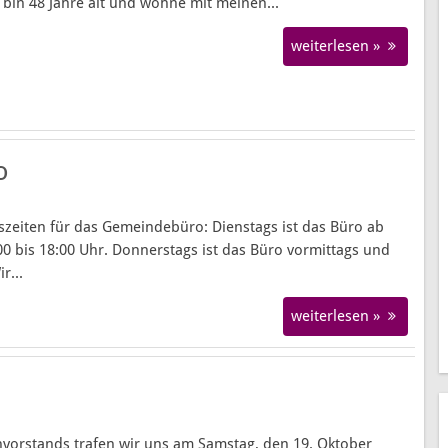
 bin 48 Jahre alt und wohne mit meinen...
Helfen und für Menschen da sein
Pfarrer d
weiterlesen »
Ideen entwickeln und umsetzen
Bauliche
Singen und Musizieren
Orgel-Ren
Arbeit mit Menschen eines bestimmten Alters
Entstehun
o
zeiten für das Gemeindebüro: Dienstags ist das Büro ab
00 bis 18:00 Uhr. Donnerstags ist das Büro vormittags und
r...
weiterlesen »
vorstands trafen wir uns am Samstag, den 19. Oktober