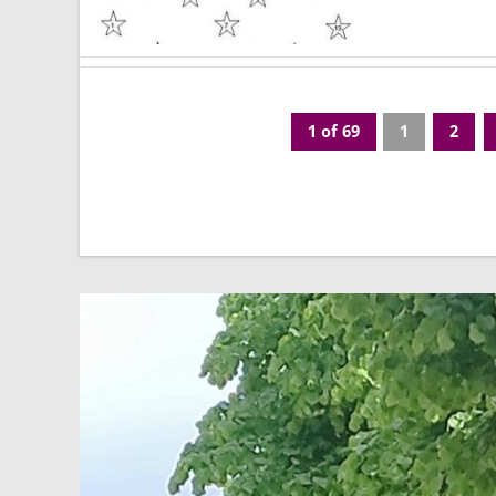
1 of 69
1
2
Page
Pa