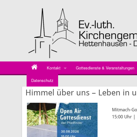
Kontakt
Gottesdienste & Veranstaltungen
Datenschutz
Pfarramt
Gottesdienste tabellarisch
Himmel über uns – Leben in 
Kirchenvorstand
Gemeindebüro
Mitmach-Got
15:00 Uhr |
Küsterdienst
Bankverbindung