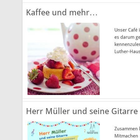
Kaffee und mehr…
Unser Café 
es darum ge
kennenzuler
Luther-Haus 
Herr Müller und seine Gitarre
Zusammen kl
Mitmache