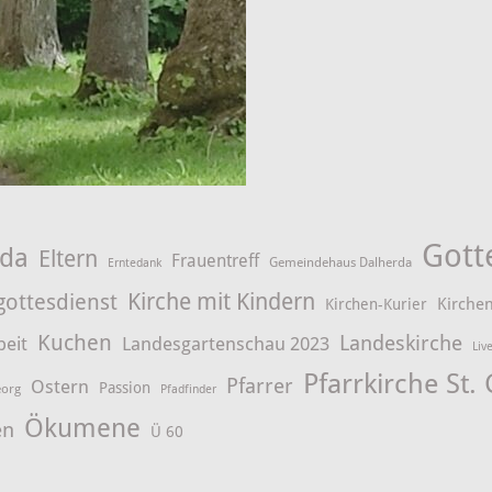
Gott
rda
Eltern
Frauentreff
Gemeindehaus Dalherda
Erntedank
Kirche mit Kindern
gottesdienst
Kirchen
Kirchen-Kurier
Kuchen
Landeskirche
beit
Landesgartenschau 2023
Liv
Pfarrkirche St.
Pfarrer
Ostern
Passion
eorg
Pfadfinder
Ökumene
en
Ü 60