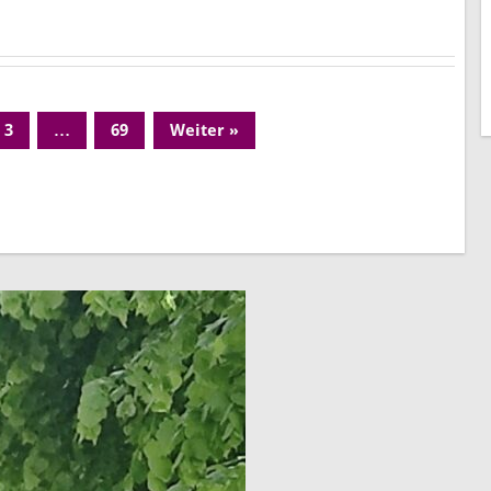
3
…
69
Weiter »
ge
Page
Page