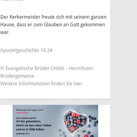
amals und heute
Elternbeirat
Gebäude
Der Kerkermeister freute sich mit seinem ganzen
 Maßnahmen
Buchung & Belegung
Hause, dass er zum Glauben an Gott gekommen
ovierung
Orgelprojekt St. Georg
war.
g der Modellkirche
Pfeifenpatenschaften
Apostelgeschichte 16,34
Geschichtliches
© Evangelische Brüder-Unität – Herrnhuter
Die Orgel in Hettenhausen – ein musikalisches Kleinod
Brüdergemeine
Weitere Informationen finden Sie hier