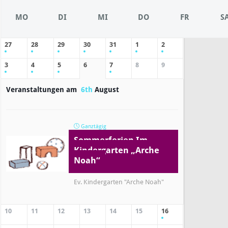
MO
DI
MI
DO
FR
S
27
28
29
30
31
1
2
3
4
5
6
7
8
9
Veranstaltungen am
6th
August
Ganztägig
Sommerferien Im
Kindergarten „Arche
Noah“
Ev. Kindergarten "Arche Noah"
10
11
12
13
14
15
16