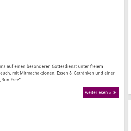
Helfen und für Menschen da sein
Pfarrer d
Ideen entwickeln und umsetzen
Bauliche
Singen und Musizieren
Orgel-Ren
Arbeit mit Menschen eines bestimmten Alters
Entstehun
uns auf einen besonderen Gottesdienst unter freiem
euch, mit Mitmachaktionen, Essen & Getränken und einer
„Run Free“!
weiterlesen »