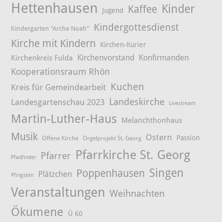
Hettenhausen
Kinder
Kaffee
Jugend
Kindergottesdienst
Kindergarten "Arche Noah"
Kirche mit Kindern
Kirchen-Kurier
Kirchenvorstand
Konfirmanden
Kirchenkreis Fulda
Kooperationsraum Rhön
Kuchen
Kreis für Gemeindearbeit
Landeskirche
Landesgartenschau 2023
Livestream
Martin-Luther-Haus
Melanchthonhaus
Musik
Ostern
Passion
Offene Kirche
Orgelprojekt St. Georg
Pfarrkirche St. Georg
Pfarrer
Pfadfinder
Singen
Poppenhausen
Plätzchen
Pfingsten
Veranstaltungen
Weihnachten
Ökumene
Ü 60