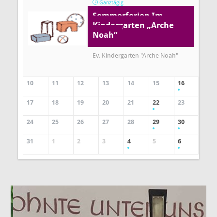
Ganztägig
Sommerferien Im
Kindergarten „Arche
Noah“
Ev. Kindergarten "Arche Noah"
10
11
12
13
14
15
16
17
18
19
20
21
22
23
24
25
26
27
28
29
30
31
1
2
3
4
5
6