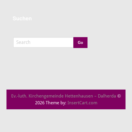
Suchen
Ev.-luth. Kirchengemeinde Hettenhausen – Dalherda
©
2026 Theme by:
InsertCart.com