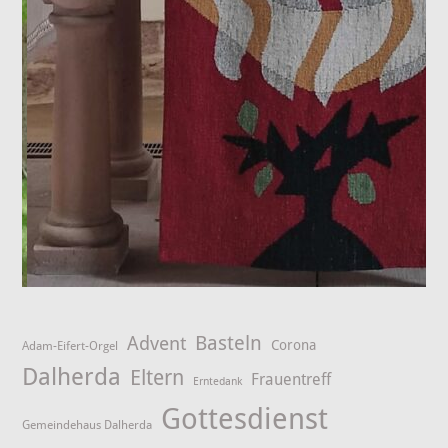
Advent
Basteln
Corona
Adam-Eifert-Orgel
Dalherda
Eltern
Frauentreff
Erntedank
Gottesdienst
Gemeindehaus Dalherda