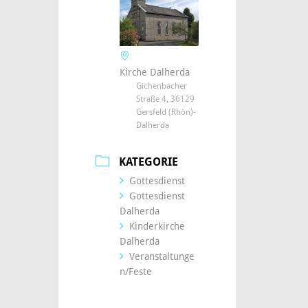
Kirche Dalherda
Gichenbacher
Straße 4, 36129
Gersfeld (Rhön)-
Dalherda
KATEGORIE
Gottesdienst
Gottesdienst
Dalherda
Kinderkirche
Dalherda
Veranstaltunge
n/Feste