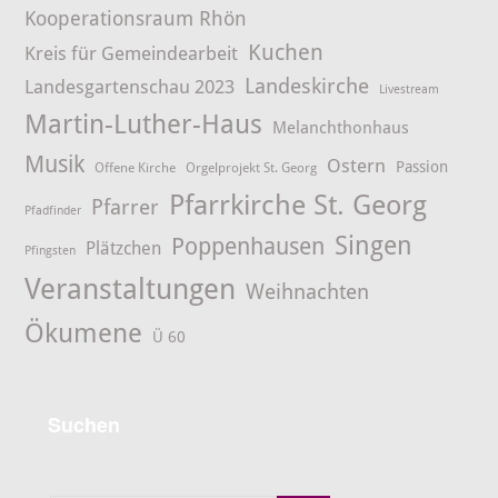
Kooperationsraum Rhön
Kuchen
Kreis für Gemeindearbeit
Landeskirche
Landesgartenschau 2023
Livestream
Martin-Luther-Haus
Melanchthonhaus
Musik
Ostern
Passion
Offene Kirche
Orgelprojekt St. Georg
Pfarrkirche St. Georg
Pfarrer
Pfadfinder
Singen
Poppenhausen
Plätzchen
Pfingsten
Veranstaltungen
Weihnachten
Ökumene
Ü 60
Suchen