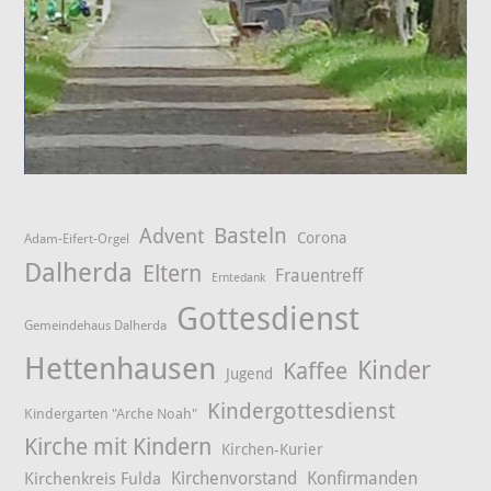
Advent
Basteln
Corona
Adam-Eifert-Orgel
Dalherda
Eltern
Frauentreff
Erntedank
Gottesdienst
Gemeindehaus Dalherda
Hettenhausen
Kinder
Kaffee
Jugend
Kindergottesdienst
Kindergarten "Arche Noah"
Kirche mit Kindern
Kirchen-Kurier
Kirchenvorstand
Konfirmanden
Kirchenkreis Fulda