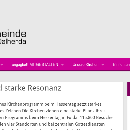
engagiert! MITGESTALTEN
Unsere Kirchen
Einrichtu
Gruppen
Kirche St. Georg Hettenhausen
Herzlich 
Ev. Kinde
d starke Resonanz
Aktuell besonders gesucht wird …
Kirche Dalherda
Kirche mi
Geschicht
Friedhof
Anpacken und Schaffen
Melanchthonhaus Poppenhausen
Kirchenne
Kirchenge
Geschicht
Martin-Lu
s Kirchenprogramm beim Hessentag setzt starkes
s Zeichen Die Kirchen ziehen eine starke Bilanz ihres
Backen und Handwerken
Der Fried
Orgel
Gemeinde
n Programms beim Hessentag in Fulda: 115.860 Besuche
Gestalten und Verschönern
Von Glock
Glocken
Zeltplatz
en vier Standorten und bei zentralen Gottesdiensten