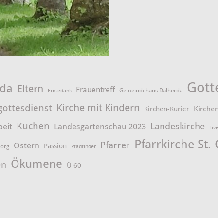
Gott
rda
Eltern
Frauentreff
Gemeindehaus Dalherda
Erntedank
Kirche mit Kindern
gottesdienst
Kirchen
Kirchen-Kurier
Kuchen
Landeskirche
beit
Landesgartenschau 2023
Liv
Pfarrkirche St.
Pfarrer
Ostern
Passion
eorg
Pfadfinder
Ökumene
en
Ü 60