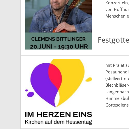
Konzert ein
von Hoffnun
Menschen ei
Festgott
mit Prälat 
Posaunendien
(stellvertr
Blechbläse
Langenbach
Himmelsbühn
Gottesdienst