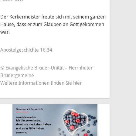
amals und heute
Elternbeirat
Gebäude
Der Kerkermeister freute sich mit seinem ganzen
 Maßnahmen
Buchung & Belegung
Hause, dass er zum Glauben an Gott gekommen
ovierung
Orgelprojekt St. Georg
war.
g der Modellkirche
Pfeifenpatenschaften
Apostelgeschichte 16,34
Geschichtliches
© Evangelische Brüder-Unität – Herrnhuter
Die Orgel in Hettenhausen – ein musikalisches Kleinod
Brüdergemeine
Weitere Informationen finden Sie hier