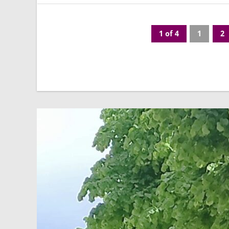
1 of 4
1
2
Page