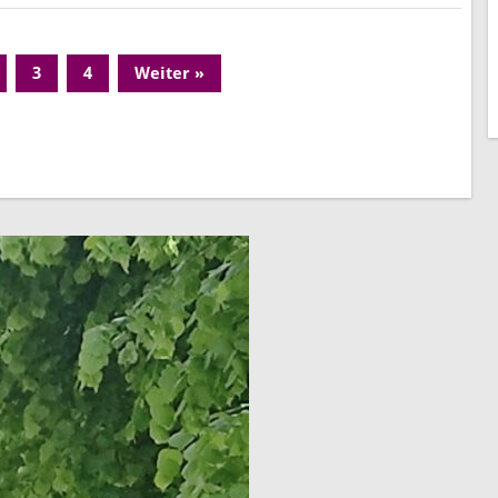
3
4
Weiter »
Page
Page
Page