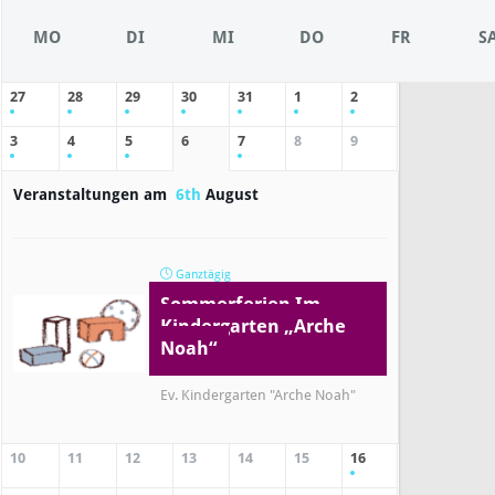
MO
DI
MI
DO
FR
S
27
28
29
30
31
1
2
3
4
5
6
7
8
9
Veranstaltungen am
6th
August
Ganztägig
Sommerferien Im
Kindergarten „Arche
Noah“
Ev. Kindergarten "Arche Noah"
10
11
12
13
14
15
16