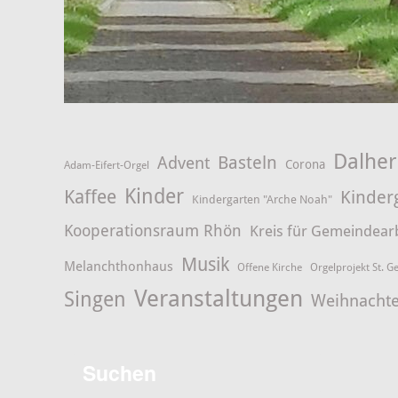
Dalhe
Advent
Basteln
Corona
Adam-Eifert-Orgel
Kinder
Kaffee
Kinder
Kindergarten "Arche Noah"
Kooperationsraum Rhön
Kreis für Gemeindear
Musik
Melanchthonhaus
Offene Kirche
Orgelprojekt St. G
Veranstaltungen
Singen
Weihnacht
Suchen