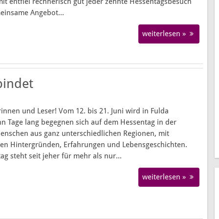
mit entfiel rechnerisch gut jeder zehnte Hessentagsbesuch
Helfen und für Menschen da sein
Pfarrer d
einsame Angebot...
Ideen entwickeln und umsetzen
Bauliche
weiterlesen »
Singen und Musizieren
Orgel-Ren
Arbeit mit Menschen eines bestimmten Alters
Entstehun
bindet
innen und Leser! Vom 12. bis 21. Juni wird in Fulda
ehn Tage lang begegnen sich auf dem Hessentag in der
nschen aus ganz unterschiedlichen Regionen, mit
en Hintergründen, Erfahrungen und Lebensgeschichten.
g steht seit jeher für mehr als nur...
weiterlesen »