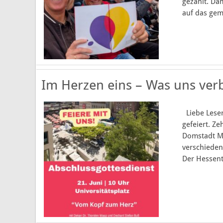
gezählt. Da
Kooperationsraum Rhön
auf das gem
Links & Downloads
Formulare
Im Herzen eins – Was uns ver
Liebe Leser
gefeiert. Z
Domstadt Me
verschieden
Der Hessenta