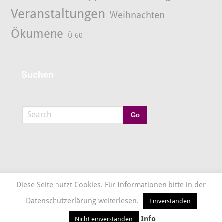
Veranstaltungen
Weihnachten
Ökumene
Ü 60
Suchen
Diese Seite nutzt Cookies. Für Informationen bitte in der
Datenschutzerlärung weiterlesen.
Einverstanden
Ev.-luth. Kirchengemeinde Hettenhausen – Dalherda
©
2026 Theme by:
InsertCart.com
Info
Nicht einverstanden