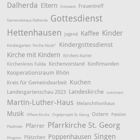
Dalherda
Eltern
Frauentreff
Erntedank
Gottesdienst
Gemeindehaus Dalherda
Hettenhausen
Kinder
Kaffee
Jugend
Kindergottesdienst
Kindergarten "Arche Noah"
Kirche mit Kindern
Kirchen-Kurier
Kirchenvorstand
Konfirmanden
Kirchenkreis Fulda
Kooperationsraum Rhön
Kuchen
Kreis für Gemeindearbeit
Landeskirche
Landesgartenschau 2023
Livestream
Martin-Luther-Haus
Melanchthonhaus
Musik
Ostern
Passion
Offene Kirche
Orgelprojekt St. Georg
Pfarrkirche St. Georg
Pfarrer
Pfadfinder
Singen
Poppenhausen
Plätzchen
Pfingsten