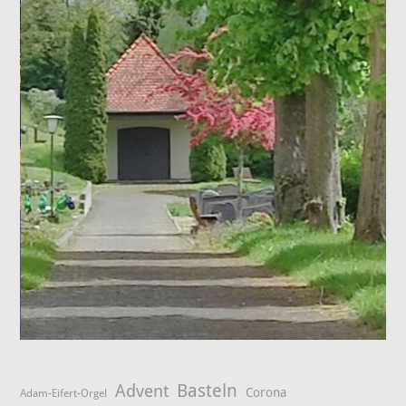
Advent
Basteln
Corona
Adam-Eifert-Orgel