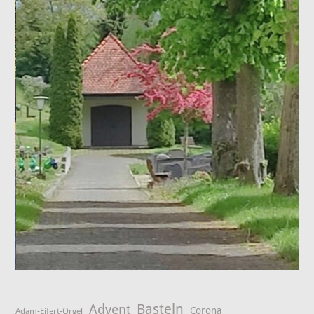
Advent
Basteln
Corona
Adam-Eifert-Orgel