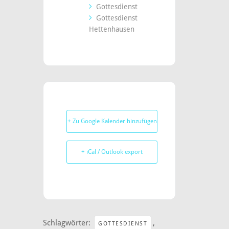
Gottesdienst
Gottesdienst
Hettenhausen
+ Zu Google Kalender hinzufügen
+ iCal / Outlook export
Schlagwörter:
,
GOTTESDIENST