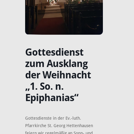
Gottesdienst
zum Ausklang
der Weihnacht
„1. So. n.
Epiphanias“
Gottesdienste in der Ev.-luth.
Pfarrkirche St. Georg Hettenhausen
feiern wir regelmäßig an Sonn- und