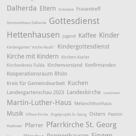
Dalherda
Eltern
Frauentreff
Erntedank
Gottesdienst
Gemeindehaus Dalherda
Hettenhausen
Kinder
Kaffee
Jugend
Kindergottesdienst
Kindergarten "Arche Noah"
Kirche mit Kindern
Kirchen-Kurier
Kirchenvorstand
Konfirmanden
Kirchenkreis Fulda
Kooperationsraum Rhön
Kuchen
Kreis für Gemeindearbeit
Landeskirche
Landesgartenschau 2023
Livestream
Martin-Luther-Haus
Melanchthonhaus
Musik
Ostern
Passion
Offene Kirche
Orgelprojekt St. Georg
Pfarrkirche St. Georg
Pfarrer
Pfadfinder
Singen
Poppenhausen