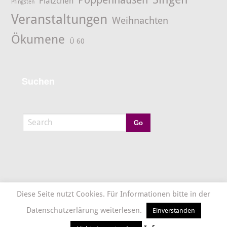
Plätzchen
Pfingsten
Veranstaltungen
Weihnachten
Ökumene
Ü 60
Suchen
Diese Seite nutzt Cookies. Für Informationen bitte in der
Datenschutzerlärung weiterlesen.
Einverstanden
Ev.-luth. Kirchengemeinde Hettenhausen – Dalherda
©
2026 Theme by:
InsertCart.com