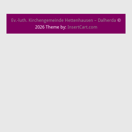
Ev.-luth. Kirchengemeinde Hettenhausen – Dalherda
©
2026 Theme by:
InsertCart.com