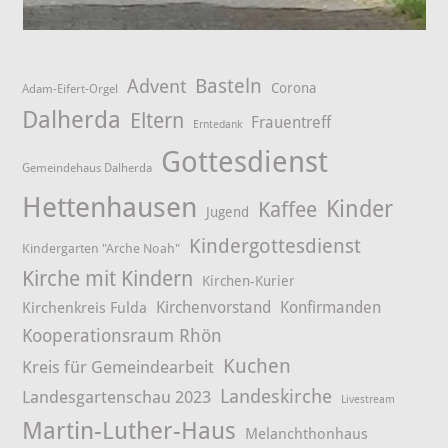
Advent
Basteln
Corona
Adam-Eifert-Orgel
Dalherda
Eltern
Frauentreff
Erntedank
Gottesdienst
Gemeindehaus Dalherda
Hettenhausen
Kinder
Kaffee
Jugend
Kindergottesdienst
Kindergarten "Arche Noah"
Kirche mit Kindern
Kirchen-Kurier
Kirchenvorstand
Konfirmanden
Kirchenkreis Fulda
Kooperationsraum Rhön
Kuchen
Kreis für Gemeindearbeit
Landeskirche
Landesgartenschau 2023
Livestream
Martin-Luther-Haus
Melanchthonhaus