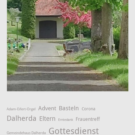
Advent
Basteln
Corona
Adam-Eifert-Orgel
Dalherda
Eltern
Frauentreff
Erntedank
Gottesdienst
Gemeindehaus Dalherda