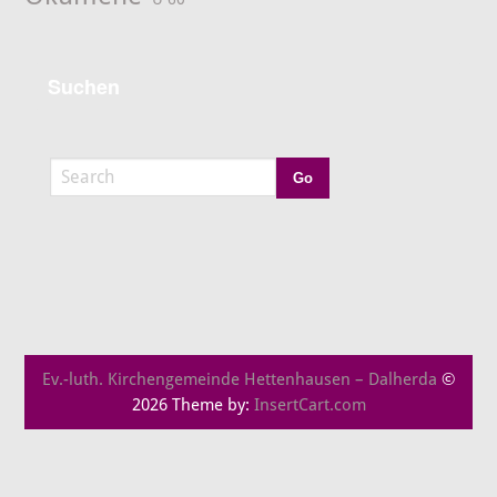
Suchen
Ev.-luth. Kirchengemeinde Hettenhausen – Dalherda
©
2026 Theme by:
InsertCart.com