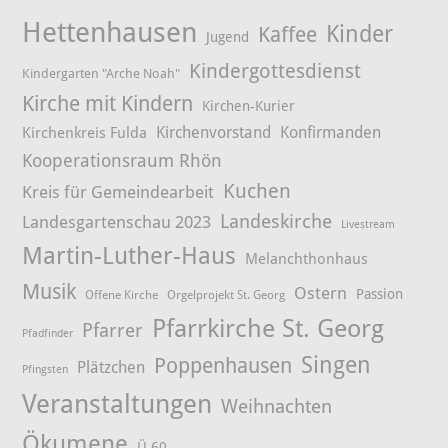
Hettenhausen
Kinder
Kaffee
Jugend
Kindergottesdienst
Kindergarten "Arche Noah"
Kirche mit Kindern
Kirchen-Kurier
Kirchenvorstand
Konfirmanden
Kirchenkreis Fulda
Kooperationsraum Rhön
Kuchen
Kreis für Gemeindearbeit
Landeskirche
Landesgartenschau 2023
Livestream
Martin-Luther-Haus
Melanchthonhaus
Musik
Ostern
Passion
Offene Kirche
Orgelprojekt St. Georg
Pfarrkirche St. Georg
Pfarrer
Pfadfinder
Singen
Poppenhausen
Plätzchen
Pfingsten
Veranstaltungen
Weihnachten
Ökumene
Ü 60