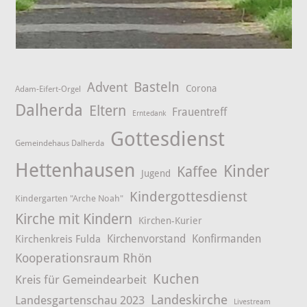
Advent
Basteln
Corona
Adam-Eifert-Orgel
Dalherda
Eltern
Frauentreff
Erntedank
Gottesdienst
Gemeindehaus Dalherda
Hettenhausen
Kinder
Kaffee
Jugend
Kindergottesdienst
Kindergarten "Arche Noah"
Kirche mit Kindern
Kirchen-Kurier
Kirchenvorstand
Konfirmanden
Kirchenkreis Fulda
Kooperationsraum Rhön
Kuchen
Kreis für Gemeindearbeit
Landeskirche
Landesgartenschau 2023
Livestream