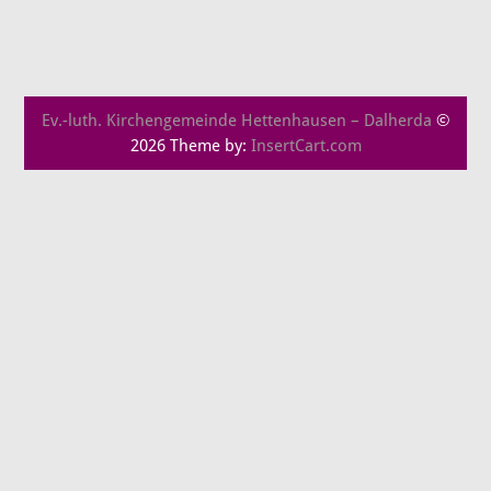
Ev.-luth. Kirchengemeinde Hettenhausen – Dalherda
©
2026 Theme by:
InsertCart.com