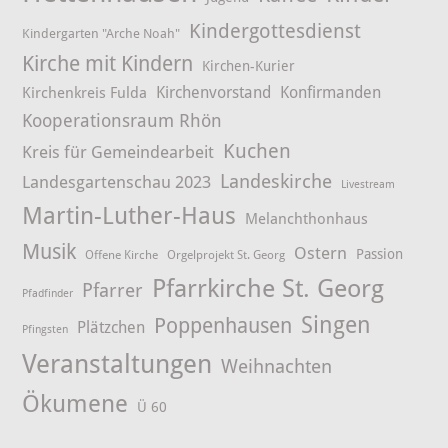
Kindergottesdienst
Kindergarten "Arche Noah"
Kirche mit Kindern
Kirchen-Kurier
Kirchenvorstand
Konfirmanden
Kirchenkreis Fulda
Kooperationsraum Rhön
Kuchen
Kreis für Gemeindearbeit
Landeskirche
Landesgartenschau 2023
Livestream
Martin-Luther-Haus
Melanchthonhaus
Musik
Ostern
Passion
Offene Kirche
Orgelprojekt St. Georg
Pfarrkirche St. Georg
Pfarrer
Pfadfinder
Singen
Poppenhausen
Plätzchen
Pfingsten
Veranstaltungen
Weihnachten
Ökumene
Ü 60