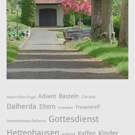
Advent
Basteln
Corona
Adam-Eifert-Orgel
Dalherda
Eltern
Frauentreff
Erntedank
Gottesdienst
Gemeindehaus Dalherda
Hettenhausen
Kinder
Kaffee
Jugend