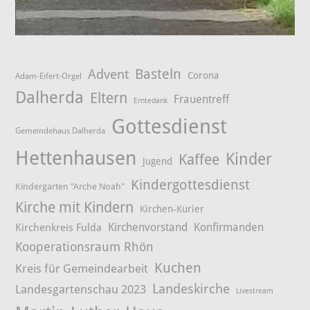
Advent
Basteln
Corona
Adam-Eifert-Orgel
Dalherda
Eltern
Frauentreff
Erntedank
Gottesdienst
Gemeindehaus Dalherda
Hettenhausen
Kinder
Kaffee
Jugend
Kindergottesdienst
Kindergarten "Arche Noah"
Kirche mit Kindern
Kirchen-Kurier
Kirchenvorstand
Konfirmanden
Kirchenkreis Fulda
Kooperationsraum Rhön
Kuchen
Kreis für Gemeindearbeit
Landeskirche
Landesgartenschau 2023
Livestream