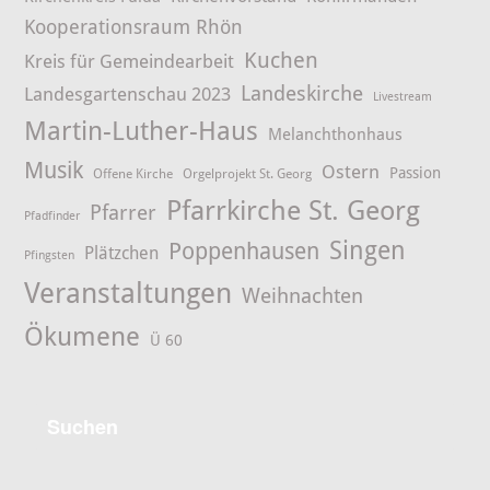
Kooperationsraum Rhön
Kuchen
Kreis für Gemeindearbeit
Landeskirche
Landesgartenschau 2023
Livestream
Martin-Luther-Haus
Melanchthonhaus
Musik
Ostern
Passion
Offene Kirche
Orgelprojekt St. Georg
Pfarrkirche St. Georg
Pfarrer
Pfadfinder
Singen
Poppenhausen
Plätzchen
Pfingsten
Veranstaltungen
Weihnachten
Ökumene
Ü 60
Suchen