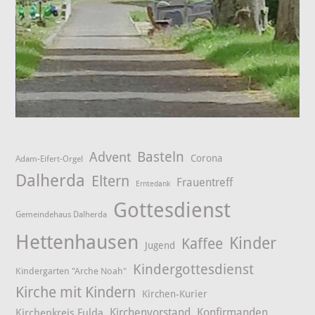
Advent
Basteln
Corona
Adam-Eifert-Orgel
Dalherda
Eltern
Frauentreff
Erntedank
Gottesdienst
Gemeindehaus Dalherda
Hettenhausen
Kinder
Kaffee
Jugend
Kindergottesdienst
Kindergarten "Arche Noah"
Kirche mit Kindern
Kirchen-Kurier
Kirchenvorstand
Konfirmanden
Kirchenkreis Fulda