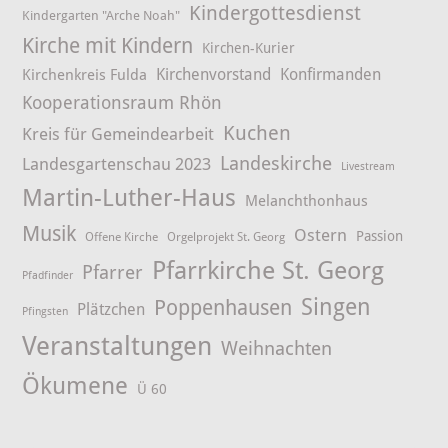
Kindergottesdienst
Kindergarten "Arche Noah"
Kirche mit Kindern
Kirchen-Kurier
Kirchenvorstand
Konfirmanden
Kirchenkreis Fulda
Kooperationsraum Rhön
Kuchen
Kreis für Gemeindearbeit
Landeskirche
Landesgartenschau 2023
Livestream
Martin-Luther-Haus
Melanchthonhaus
Musik
Ostern
Passion
Offene Kirche
Orgelprojekt St. Georg
Pfarrkirche St. Georg
Pfarrer
Pfadfinder
Singen
Poppenhausen
Plätzchen
Pfingsten
Veranstaltungen
Weihnachten
Ökumene
Ü 60