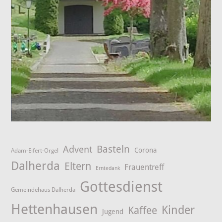
Advent
Basteln
Corona
Adam-Eifert-Orgel
Dalherda
Eltern
Frauentreff
Erntedank
Gottesdienst
Gemeindehaus Dalherda
Hettenhausen
Kinder
Kaffee
Jugend