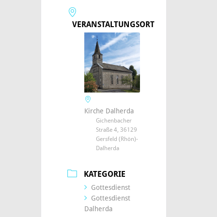
VERANSTALTUNGSORT
Kirche Dalherda
Gichenbacher
Straße 4, 36129
Gersfeld (Rhön)-
Dalherda
KATEGORIE
Gottesdienst
Gottesdienst
Dalherda