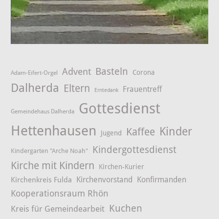
Advent
Basteln
Corona
Adam-Eifert-Orgel
Dalherda
Eltern
Frauentreff
Erntedank
Gottesdienst
Gemeindehaus Dalherda
Hettenhausen
Kinder
Kaffee
Jugend
Kindergottesdienst
Kindergarten "Arche Noah"
Kirche mit Kindern
Kirchen-Kurier
Kirchenvorstand
Konfirmanden
Kirchenkreis Fulda
Kooperationsraum Rhön
Kuchen
Kreis für Gemeindearbeit