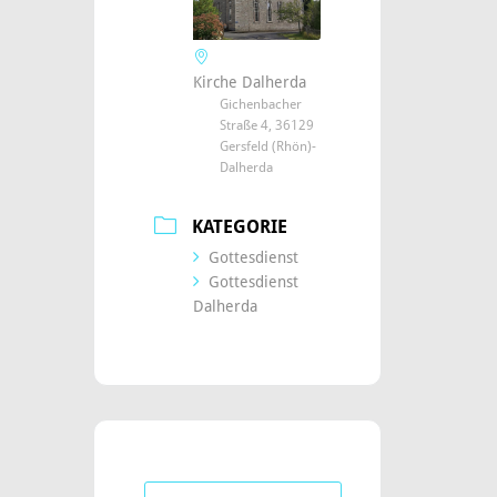
Kirche Dalherda
Gichenbacher
Straße 4, 36129
Gersfeld (Rhön)-
Dalherda
KATEGORIE
Gottesdienst
Gottesdienst
Dalherda