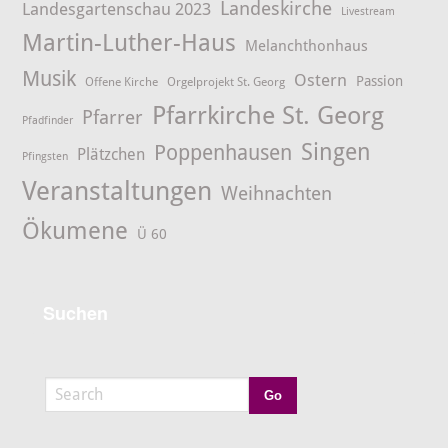
Landeskirche
Landesgartenschau 2023
Livestream
Martin-Luther-Haus
Melanchthonhaus
Musik
Ostern
Passion
Offene Kirche
Orgelprojekt St. Georg
Pfarrkirche St. Georg
Pfarrer
Pfadfinder
Singen
Poppenhausen
Plätzchen
Pfingsten
Veranstaltungen
Weihnachten
Ökumene
Ü 60
Suchen