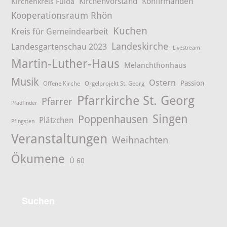
Kirchenvorstand
Konfirmanden
Kirchenkreis Fulda
Kooperationsraum Rhön
Kuchen
Kreis für Gemeindearbeit
Landeskirche
Landesgartenschau 2023
Livestream
Martin-Luther-Haus
Melanchthonhaus
Musik
Ostern
Passion
Offene Kirche
Orgelprojekt St. Georg
Pfarrkirche St. Georg
Pfarrer
Pfadfinder
Singen
Poppenhausen
Plätzchen
Pfingsten
Veranstaltungen
Weihnachten
Ökumene
Ü 60
Suchen