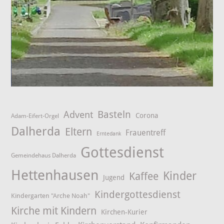
Advent
Basteln
Corona
Adam-Eifert-Orgel
Dalherda
Eltern
Frauentreff
Erntedank
Gottesdienst
Gemeindehaus Dalherda
Hettenhausen
Kinder
Kaffee
Jugend
Kindergottesdienst
Kindergarten "Arche Noah"
Kirche mit Kindern
Kirchen-Kurier