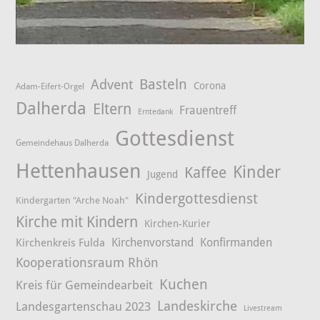
Advent
Basteln
Corona
Adam-Eifert-Orgel
Dalherda
Eltern
Frauentreff
Erntedank
Gottesdienst
Gemeindehaus Dalherda
Hettenhausen
Kinder
Kaffee
Jugend
Kindergottesdienst
Kindergarten "Arche Noah"
Kirche mit Kindern
Kirchen-Kurier
Kirchenvorstand
Konfirmanden
Kirchenkreis Fulda
Kooperationsraum Rhön
Kuchen
Kreis für Gemeindearbeit
Landeskirche
Landesgartenschau 2023
Livestream