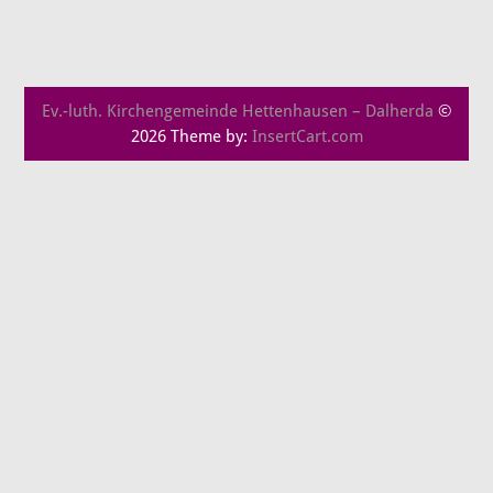
Ev.-luth. Kirchengemeinde Hettenhausen – Dalherda
©
2026 Theme by:
InsertCart.com