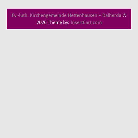
Ev.-luth. Kirchengemeinde Hettenhausen – Dalherda
©
2026 Theme by:
InsertCart.com