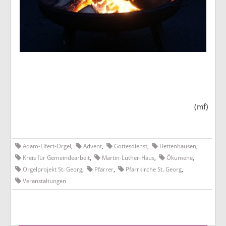
(mf)
Adam-Eifert-Orgel
,
Advent
,
Gottesdienst
,
Hettenhausen
,
Kreis für Gemeindearbeit
,
Martin-Luther-Haus
,
Ökumene
,
Orgelprojekt St. Georg
,
Pfarrer
,
Pfarrkirche St. Georg
,
Veranstaltungen