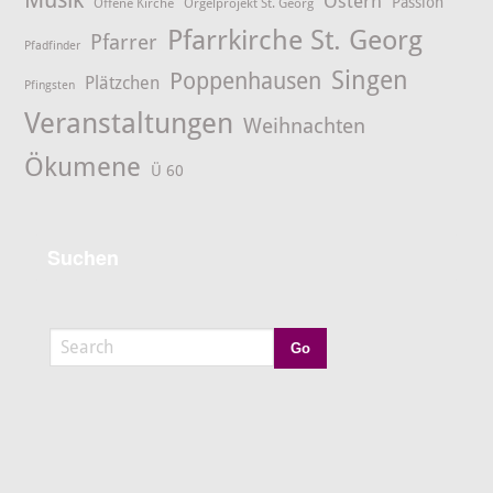
Ostern
Passion
Offene Kirche
Orgelprojekt St. Georg
Pfarrkirche St. Georg
Pfarrer
Pfadfinder
Singen
Poppenhausen
Plätzchen
Pfingsten
Veranstaltungen
Weihnachten
Ökumene
Ü 60
Suchen