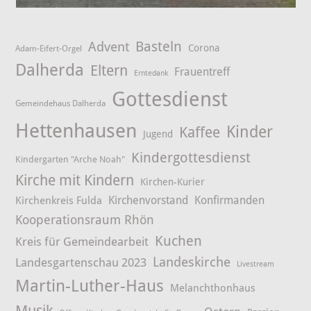
Advent
Basteln
Corona
Adam-Eifert-Orgel
Dalherda
Eltern
Frauentreff
Erntedank
Gottesdienst
Gemeindehaus Dalherda
Hettenhausen
Kinder
Kaffee
Jugend
Kindergottesdienst
Kindergarten "Arche Noah"
Kirche mit Kindern
Kirchen-Kurier
Kirchenvorstand
Konfirmanden
Kirchenkreis Fulda
Kooperationsraum Rhön
Kuchen
Kreis für Gemeindearbeit
Landeskirche
Landesgartenschau 2023
Livestream
Martin-Luther-Haus
Melanchthonhaus
Musik